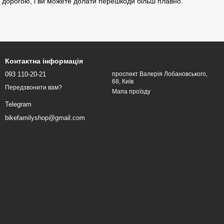
 дорогою, і ви можете долати перешкоди більш плавно.
Контактна інформація
093 110-20-21
проспект Валерія Лобановського,
68, Київ
Передзвонити вам?
Мапа проїзду
Telegram
bikefamilyshop@gmail.com