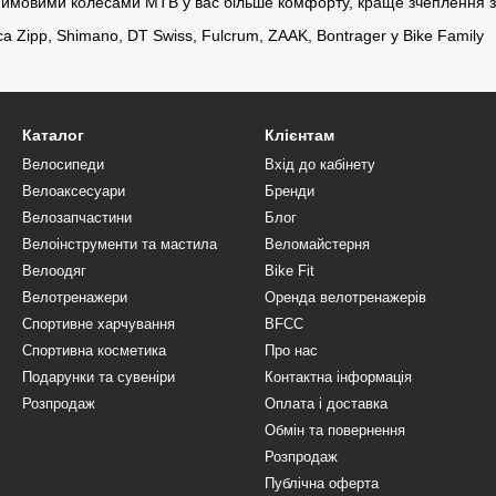
юймовими колесами MTB у вас більше комфорту, краще зчеплення з
а Zipp, Shimano, DT Swiss, Fulcrum, ZAAK, Bontrager у Bike Family
Каталог
Клієнтам
Велосипеди
Вхід до кабінету
Велоаксесуари
Бренди
Велозапчастини
Блог
Велоінструменти та мастила
Веломайстерня
Велоодяг
Bike Fit
Велотренажери
Оренда велотренажерів
Спортивне харчування
BFCC
Спортивна косметика
Про нас
Подарунки та сувеніри
Контактна інформація
Розпродаж
Оплата і доставка
Обмін та повернення
Розпродаж
Публічна оферта