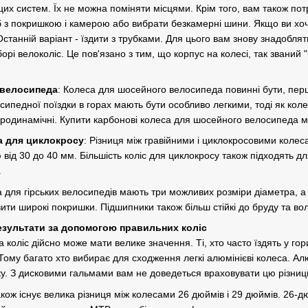
цих систем. Їх не можна поміняти місцями. Крім того, вам також по
б з покришкою і камерою або вибрати безкамерні шини. Якщо ви хо
Останній варіант - їздити з трубками. Для цього вам знову знадобля
орі велоколіс. Це пов'язано з тим, що корпус на колесі, так званий
 велосипеда
: Колеса для шосейного велосипеда повинні бути, перш
сипедної поїздки в горах мають бути особливо легкими, тоді як ко
аеродинамічні. Купити карбонові колеса для шосейного велосипеда 
са для циклокросу
: Різниця між гравійними і циклокросовими коле
ід 30 до 40 мм. Більшість коліс для циклокросу також підходять для
.
а для гірських велосипедів мають три можливих розміри діаметра, а
вити широкі покришки. Підшипники також більш стійкі до бруду та во
езультати за допомогою правильних коліс
 коліс дійсно може мати велике значення. Ті, хто часто їздять у го
 Тому багато хто вибирає для сходження легкі алюмінієві колеса. А
ку. З дисковими гальмами вам не доведеться враховувати цю різниц
акож існує велика різниця між колесами 26 дюймів і 29 дюймів. 26-