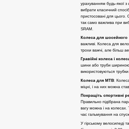
урахуванням будь-якої з 
вибрати класичний спосі
пристосовані для цього. 
так само важлива при виб
SRAM.
Колеса для шосейного
важливі. Колеса для вело
трохи важчі, але більш 
Гравійні колеса і коле
шини або труби шириною в
використовуються трубки
Колеса для MTB
: Колес
міцні, і на них можна ста
Покращіть спортивні р
Правильно підібрана пара
вагу можна і на колесах.
час гальмування на спус
У гірському велосипеді т