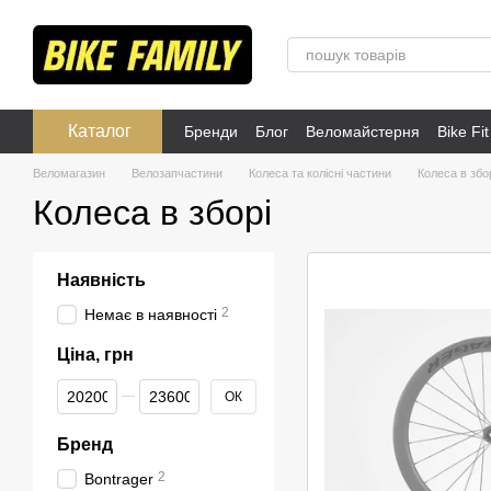
Перейти до основного контенту
Каталог
Бренди
Блог
Веломайстерня
Bike Fit
Розпродаж
Публічна оферта
Веломагазин
Велозапчастини
Колеса та колісні частини
Колеса в збо
Колеса в зборі
Наявність
2
Немає в наявності
Ціна, грн
Від Ціна, грн
До Ціна, грн
ОК
Бренд
2
Bontrager