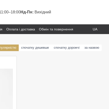
11:00–18:00
Нд-Пн:
Вихідний
ія
Оплата і доставка
Обмін та повернення
UA
опулярністю
спочатку дешевше
спочатку дорожчі
за назвою