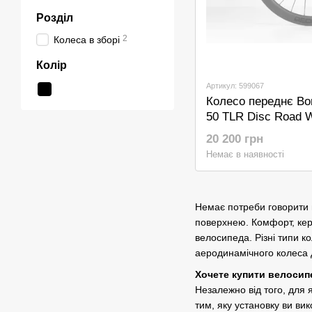
Розділ
2
Колеса в зборі
Колір
Артикул: 599067
Колесо переднє Bon
50 TLR Disc Road W
20 200 грн
Немає в наявності
Немає потреби говорити п
поверхнею. Комфорт, керо
велосипеда. Різні типи к
аеродинамічного колеса д
Хочете купити велосип
Незалежно від того, для 
тим, яку установку ви ви