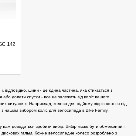
SC 142
 відповідно, шини - це єдина частина, яка стикається з
 або долати спуски - все це залежить від коліс вашого
них ситуаціях. Наприклад, колесо для підйому відрізняється від
 з нашим вибором коліс для велосипеда в Bike Family.
ку вам доведеться зробити вибір. Вибір може бути обмежений і
бо дискових гальм. Кожне велосипедне колесо розроблено з