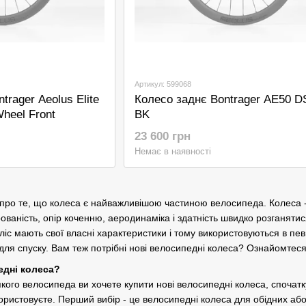
Артикул: 599068
trager Aeolus Elite
Колесо заднє Bontrager AE50 D
heel Front
BK
23 600 грн
Немає в наявності
ро те, що колеса є найважливішою частиною велосипеда. Колеса - і,
ваність, опір коченню, аеродинаміка і здатність швидко розганятися
оліс мають свої власні характеристики і тому використовуються в пев
ля спуску. Вам теж потрібні нові велосипедні колеса? Ознайомтеся
едні колеса?
якого велосипеда ви хочете купити нові велосипедні колеса, спочат
користовуєте. Перший вибір - це велосипедні колеса для обідних а