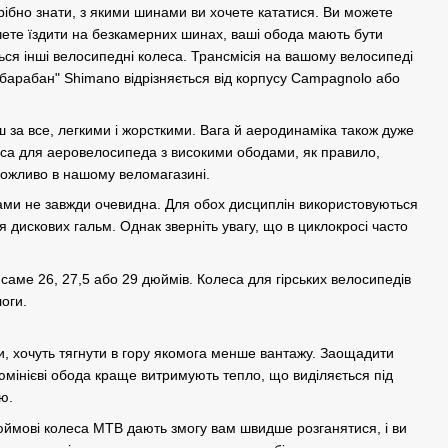
трібно знати, з якими шинами ви хочете кататися. Ви можете
чете їздити на безкамерних шинах, ваші обода мають бути
ться інші велосипедні колеса. Трансмісія на вашому велосипеді
 "барабан" Shimano відрізняється від корпусу Campagnolo або
 за все, легкими і жорсткими. Вага й аеродинаміка також дуже
леса для аеровелосипеда з високими ободами, як правило,
можливо в нашому веломагазині.
сами не завжди очевидна. Для обох дисциплін використовуються
 дискових гальм. Однак зверніть увагу, що в циклокросі часто
 саме 26, 27,5 або 29 дюймів. Колеса для гірських велосипедів
логи.
ри, хочуть тягнути в гору якомога менше вантажу. Заощадити
люмінієві обода краще витримують тепло, що виділяється під
ю.
дюймові колеса MTB дають змогу вам швидше розганятися, і ви