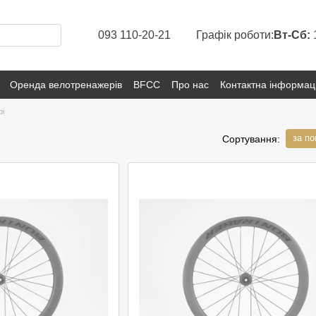
093 110-20-21
Графік роботи:
Вт-Сб:
Оренда велотренажерів
BFCC
Про нас
Контактна інформац
рі
за п
Сортування: