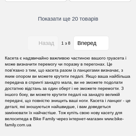
Показати ще 20 товарів
Назад
Вперед
1
з 8
Касета є надзвичайно важливою частиною вашого груасета і
може визначити перемогу чи поразку в перегонах. Це
пов'язано з тим, що касета разом із ланцюгами визначає, з
яким опором ви можете крутити педалі. Якщо ваша найбільша
передача в спринті занадто мала, ви не зможете подолати
достатню відстань за один оберт і не зможете перемогти. З
іншого боку, ви можете крутити педалі на занадто великій
передачі, що повністю знищить ваші ноги. Касета і ланцюг - це
деталі, які зношуються найшвидше, і вам доведеться
замінювати їх найчастіше. Тож купіть свою нову касету для
велосипеда в Bike Family через інтернет-магазин www.bike-
family.com.ua