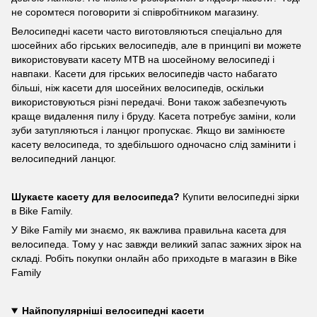
не соромтеся поговорити зі співробітником магазину.
Велосипедні касети часто виготовляються спеціально для
шосейних або гірських велосипедів, але в принципі ви можете
використовувати касету MTB на шосейному велосипеді і
навпаки. Касети для гірських велосипедів часто набагато
більші, ніж касети для шосейних велосипедів, оскільки
використовуються різні передачі. Вони також забезпечують
краще видалення пилу і бруду. Касета потребує заміни, коли
зуби затупляються і ланцюг пропускає. Якщо ви замінюєте
касету велосипеда, то здебільшого одночасно слід замінити і
велосипедний ланцюг.
Шукаєте касету для велосипеда?
Купити велосипедні зірки
в Bike Family.
У Bike Family ми знаємо, як важлива правильна касета для
велосипеда. Тому у нас завжди великий запас зажних зірок на
складі. Робіть покупки онлайн або приходьте в магазин в Bike
Family
Найпопулярніші велосипедні касети