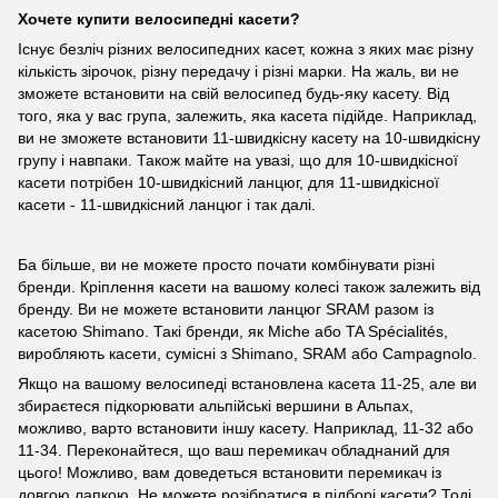
Хочете купити велосипедні касети?
Існує безліч різних велосипедних касет, кожна з яких має різну
кількість зірочок, різну передачу і різні марки. На жаль, ви не
зможете встановити на свій велосипед будь-яку касету. Від
того, яка у вас група, залежить, яка касета підійде. Наприклад,
ви не зможете встановити 11-швидкісну касету на 10-швидкісну
групу і навпаки. Також майте на увазі, що для 10-швидкісної
касети потрібен 10-швидкісний ланцюг, для 11-швидкісної
касети - 11-швидкісний ланцюг і так далі.
Ба більше, ви не можете просто почати комбінувати різні
бренди. Кріплення касети на вашому колесі також залежить від
бренду. Ви не можете встановити ланцюг SRAM разом із
касетою Shimano. Такі бренди, як Miche або TA Spécialités,
виробляють касети, сумісні з Shimano, SRAM або Campagnolo.
Якщо на вашому велосипеді встановлена касета 11-25, але ви
збираєтеся підкорювати альпійські вершини в Альпах,
можливо, варто встановити іншу касету. Наприклад, 11-32 або
11-34. Переконайтеся, що ваш перемикач обладнаний для
цього! Можливо, вам доведеться встановити перемикач із
довгою лапкою. Не можете розібратися в підборі касети? Тоді