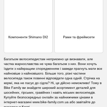
Компоненти Shimano DI2
Рами та фреймсети
Багатьом велосипедистам неприємно це визнавати, але
частка марнославства не чужа багатьом з них. Вони хочуть
їздити з найкращим спорядженням і завжди прагнуть мати все
найновіше з найновішого. Більше того, різні частини
велосипеда також повинні відповідати одна одній. Стрічка на
кермі, яка не пасує до сідла? Ні, це дійсно неможливо! Тому в
Bike Family ви знайдете широкий асортимент деталей для
шосейних, гірських, гравійних і навіть міських велосипедів.
Купуйте безпосередньо онлайн за найнижчими цінами в
інтернет-магазині www.bike-family.com.ua або завітайте до
магазину в Києві.