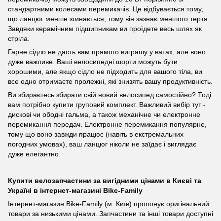
стандартними колесами перемикачів. Це відбувається тому,
що ланцюг менше згинається, тому він зазнає меншого тертя.
Завдяки керамічним підшипникам ви проїдете весь шлях як
стріла.
Гарне сідло не дасть вам прямого виграшу у ватах, але воно
дуже важливе. Ваші велосипедні шорти можуть бути
хорошими, але якщо сідло не підходить для вашого тіла, ви
все одно отримаєте пролежні, які знизять вашу продуктивність.
Ви збираєтесь збирати свій новий велосипед самостійно? Тоді
вам потрібно купити груповий комплект. Важливий вибір тут -
дискові чи ободні гальма, а також механічне чи електронне
перемикання передач. Електронне перемикання популярне,
тому що воно завжди працює (навіть в екстремальних
погодних умовах), ваш ланцюг ніколи не заїдає і виглядає
дуже елегантно.
Купити велозапчастини за вигідними цінами в Києві та
Україні в інтернет-магазині Bike-Family
Інтернет-магазин Bike-Family (м. Київ) пропонує оригінальний
товари за низькими цінами. Запчастини та інші товари доступні