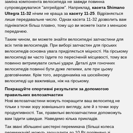
заміна компонента велосипеда не завжди повинна
супроводжуватися "апгрейдом". Наприклад,
касета Shimano
Ultegra 11-32
нічим не краща за
касету 11-25
. Відрізняється
лише передавальне число. Однак касета 11-32 дозволить вам
підніматися більш плавно, тому що ви можете їхати з меншою
передачею.
Таким чином, ви можете знайти велосипедні запчастини для
всіх типів велосипедів. При виборі запчастин для гірських
велосипедів основна увага приділяється міцності. На гірському
велосипеді ви часто їздите по пересіченій місцевості, тому все
повинно витримувати сильні удари. Деталі для гоночних
велосипедів повинні бути дуже легкими, але при цьому
довговічними. Крім того, аеродинаміка на шосейному
велосипеді ще важливіша, ніж на гірському.
Покращуйте спортивні результати за допомогою
правильних велозапчастин
Нові велозапчастини можуть покращити ваш велосипед не
тільки з точки зору зовнішнього вигляду, але й з точки зору
продуктивності. Так, правильні велозапчастини допоможуть
вам їздити швидше. Наведемо кілька прикладів.
Так звані збільшені шестерні перемикача (більші колеса
перемикачів) можуть заощадити до 10 Вт порівняно зі