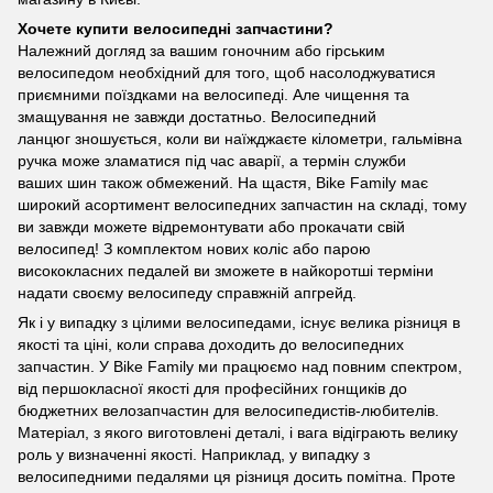
Хочете купити велосипедні запчастини?
Належний догляд за вашим гоночним або гірським
велосипедом необхідний для того, щоб насолоджуватися
приємними поїздками на велосипеді. Але чищення та
змащування не завжди достатньо. Велосипедний
ланцюг зношується, коли ви наїжджаєте кілометри, гальмівна
ручка може зламатися під час аварії, а термін служби
ваших
шин
також обмежений. На щастя, Bike Family має
широкий асортимент велосипедних запчастин на складі, тому
ви завжди можете відремонтувати або прокачати свій
велосипед! З комплектом нових коліс або парою
висококласних педалей ви зможете в найкоротші терміни
надати своєму велосипеду справжній апгрейд.
Як і у випадку з цілими велосипедами, існує велика різниця в
якості та ціні, коли справа доходить до велосипедних
запчастин. У Bike Family ми працюємо над повним спектром,
від першокласної якості для професійних гонщиків до
бюджетних велозапчастин для велосипедистів-любителів.
Матеріал, з якого виготовлені деталі, і вага відіграють велику
роль у визначенні якості. Наприклад, у випадку з
велосипедними педалями ця різниця досить помітна. Проте