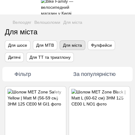
Велоодяг
Велошоломи
Для міста
Для міста
Для шосе
Для MTB
Для міста
Фулфейси
Дитячі
Для ТТ та триатлону
Фільтр
За популярністю