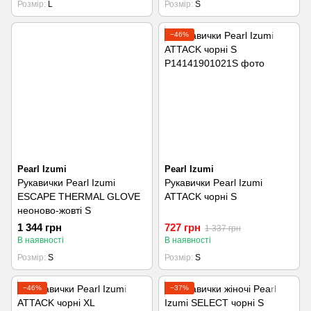
Розмір
L
Розмір
S
−46%
Pearl Izumi
Pearl Izumi
Рукавички Pearl Izumi
Рукавички Pearl Izumi
ESCAPE THERMAL GLOVE
ATTACK чорні S
неоново-жовті S
1 344 грн
727 грн
1 337 грн
В наявності
В наявності
Розмір
S
Розмір
S
−46%
−37%