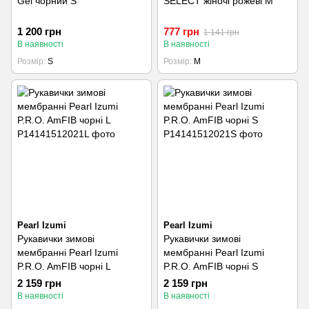
Gel чорний S
SELECT жіночі рожеві M
1 200 грн
777 грн
1 141 грн
В наявності
В наявності
Розмір
S
Розмір
M
Pearl Izumi
Pearl Izumi
Рукавички зимові
Рукавички зимові
мембранні Pearl Izumi
мембранні Pearl Izumi
P.R.O. AmFIB чорні L
P.R.O. AmFIB чорні S
2 159 грн
2 159 грн
В наявності
В наявності