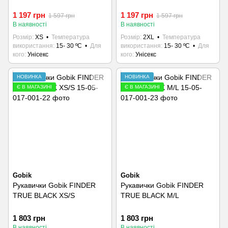
1 197 грн
1 197 грн
1 597 грн
1 597 грн
В наявності
В наявності
Розмір
XS
Температура
Розмір
2XL
Температура
використання
15- 30 ºC
Для
використання
15- 30 ºC
Для
кого
Унісекс
кого
Унісекс
НОВИНКА
НОВИНКА
Є В МАГАЗИНІ
Є В МАГАЗИНІ
Gobik
Gobik
Рукавички Gobik FINDER
Рукавички Gobik FINDER
TRUE BLACK XS/S
TRUE BLACK M/L
1 803 грн
1 803 грн
В наявності
В наявності