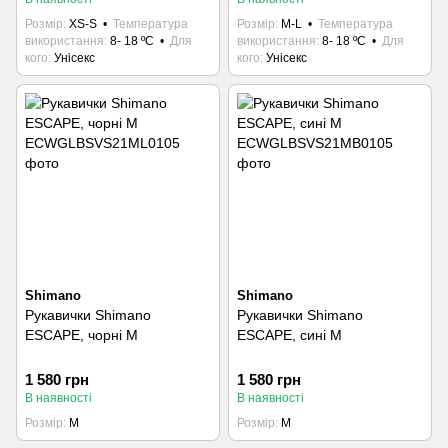
Розмір
XS-S
Температура
Розмір
M-L
Температура
використання
8- 18 ºC
Для
використання
8- 18 ºC
Для
кого
Унісекс
кого
Унісекс
Shimano
Shimano
Рукавички Shimano
Рукавички Shimano
ESCAPE, чорні M
ESCAPE, сині M
1 580 грн
1 580 грн
В наявності
В наявності
Розмір
M
Розмір
M