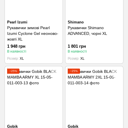
Pearl Izumi
Shimano
Рукавички зимові Pearl
Рукавички Shimano
Izumi Cyclone Gel неоново-
ADVANCED, чорні XL
жовті XL
1 948 грн
1 801 грн
В наявності
В наявності
Розмір
XL
Розмір
XL
−25%
−25%
Gobik
Gobik