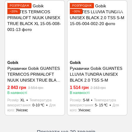
РОЗПРОДАЖ
РОЗПРОДАЖ
−20%
−30%
Gobik
Gobik
Рукавички Gobik GUANTES
Рукавички Gobik GUANTES
TERMICOS PRIMALOFT
LLUVIA TUNDRA UNISEX
NUUK UNISEX TRUE BLACK
BLACK 2.0 TSS S-M
XL
2 843 грн
1 514 грн
3 554 грн
2 163 грн
В наявності
В наявності
Розмір
XL
Температура
Розмір
S-M
Температура
використання
0-10 ºC
Для
використання
5- 15 ºC
Для
кого
Унісекс
кого
Унісекс
Показати ще 20 товарів