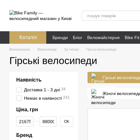
Перейти до основного контенту
Каталог
Бренди
Блог
Веломайстерня
Bike Fit
Розпродаж
Публічна оферта
Веломагазин
Велосипеди
За типом
Гірські велосипеди
Гірські велосипеди
Гірські велосипед
Наявність
34
Доставка 1 - 3 дні
Жіночі велосипед
241
Немає в наявності
Ціна, грн
Від Ціна, грн
До Ціна, грн
ОК
Бренд