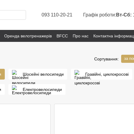
093 110-20-21
Графік роботи:
Вт-Сб:
Оренда велотренажерів
BFCC
Про нас
Контактна інформац
за п
Сортування:
и
Шосейні велосипеди
Гравійні, циклокросові
и
Електровелосипеди