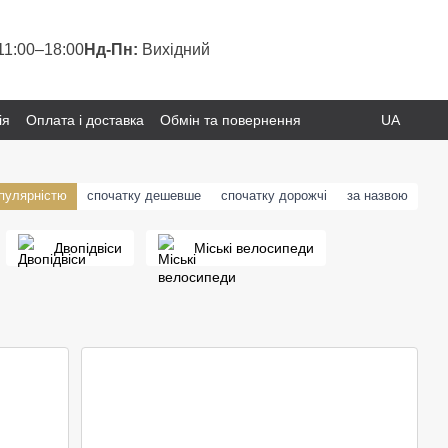
11:00–18:00
Нд-Пн:
Вихідний
ія
Оплата і доставка
Обмін та повернення
UA
опулярністю
спочатку дешевше
спочатку дорожчі
за назвою
Двопідвіси
Міські велосипеди