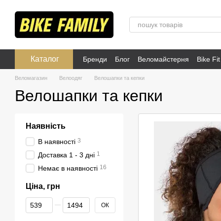
Перейти до основного контенту
Каталог
Бренди
Блог
Веломайстерня
Bike Fit
Розпродаж
Публічна оферта
Веломагазин
Велоодяг
Велошапки та кепки
Велошапки та кепки
Наявність
3
В наявності
1
Доставка 1 - 3 дні
16
Немає в наявності
Ціна, грн
Від Ціна, грн
До Ціна, грн
ОК