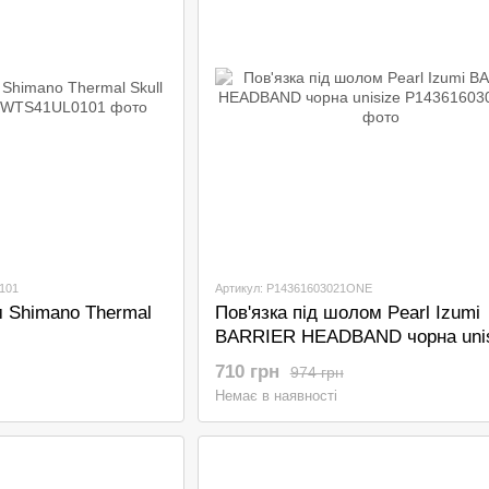
101
Артикул: P14361603021ONE
 Shimano Thermal
Пов'язка під шолом Pearl Izumi
BARRIER HEADBAND чорна unis
710 грн
974 грн
Немає в наявності