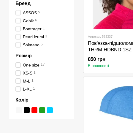
Бренд
5
ASSOS
6
Gobik
1
Bontrager
3
Pearl Izumi
Артикул: 583337
Пов'язка-підшоломн
5
Shimano
THRM HDBND 1SZ
Розмір
850 грн
17
One size
В наявності
1
XS-S
1
M-L
1
L-XL
Колір