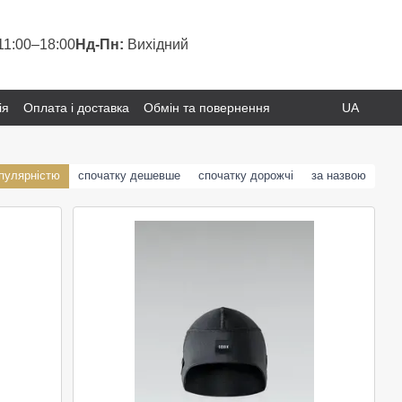
11:00–18:00
Нд-Пн:
Вихідний
ія
Оплата і доставка
Обмін та повернення
UA
опулярністю
спочатку дешевше
спочатку дорожчі
за назвою