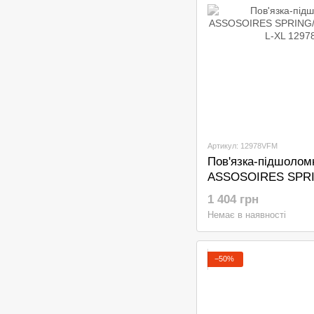
Артикул: 12978VFM
Пов'язка-підшоло
ASSOSOIRES SPRI
HEADBAND black L
1 404 грн
Немає в наявності
−50%