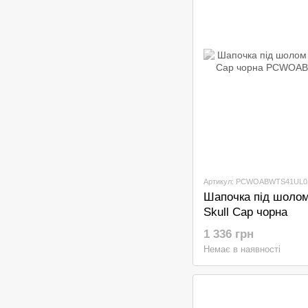
Артикул: PCWOABWTS41UL0
Шапочка під шолом
Skull Cap чорна
1 336 грн
Немає в наявності