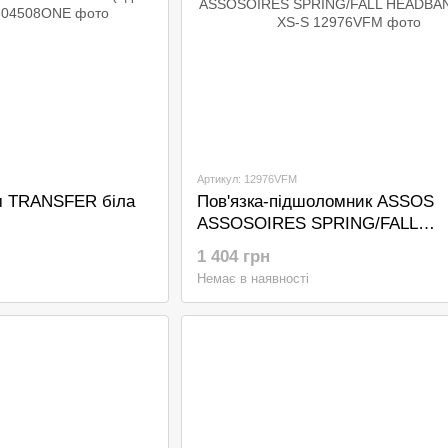
Артикул: 12976VFM
м TRANSFER біла
Пов'язка-підшоломник ASSOS
ASSOSOIRES SPRING/FALL
HEADBAND black XS-S
1 404 грн
Немає в наявності