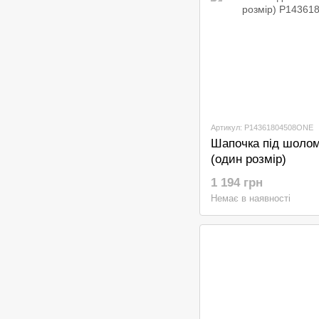
Артикул: P14361804508ONE
Шапочка під шоло
(один розмір)
1 194 грн
Немає в наявності