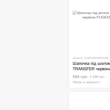
Артикул: P143618046MJONE
Шапочка під шолом
TRANSFER червон
594 грн
1 196 грн
Немає в наявності