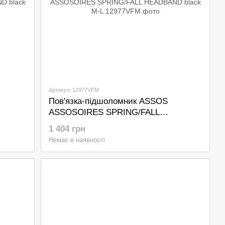
Артикул: 12977VFM
Пов'язка-підшоломник ASSOS
ASSOSOIRES SPRING/FALL
HEADBAND black M-L
1 404 грн
Немає в наявності