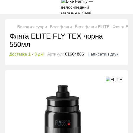
Велоаксесуари
Велофляги
Велофляги ELITE
Фляга ELI
Фляга ELITE FLY TEX чорна
550мл
Доставка 1 - 3 дні
Артикул:
01604886
Написати відгук