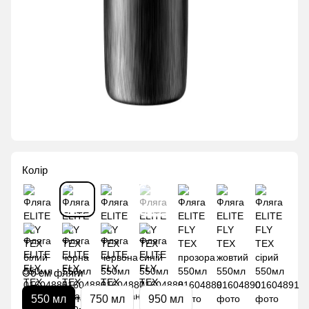
Колір
Об'єм фляги
550 мл
750 мл
950 мл