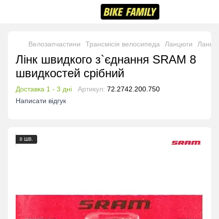
Велозапчастини
Трансмісія велосипеда
Ланцюги
Ланцю
Лінк швидкого з`єднання SRAM 8
швидкостей срібний
Доставка 1 - 3 дні
Артикул:
72.2742.200.750
Написати відгук
8 ШВ.