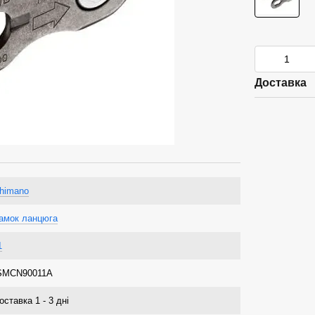
Доставка
himano
амок ланцюга
1
SMCN90011A
оставка 1 - 3 дні