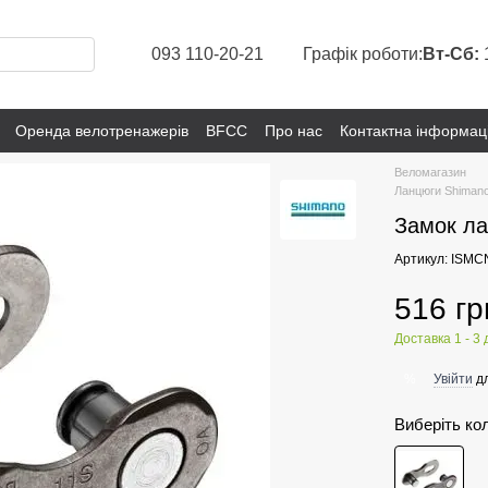
093 110-20-21
Графік роботи:
Вт-Сб:
Оренда велотренажерів
BFCC
Про нас
Контактна інформац
Веломагазин
Ланцюги Shiman
Замок л
Артикул: ISM
516 гр
Доставка 1 - 3 
Увійти
дл
%
Виберіть ко