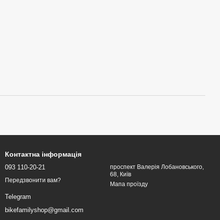
Контактна інформація
093 110-20-21
проспект Валерія Лобановського,
68, Київ
Передзвонити вам?
Мапа проїзду
Telegram
bikefamilyshop@gmail.com