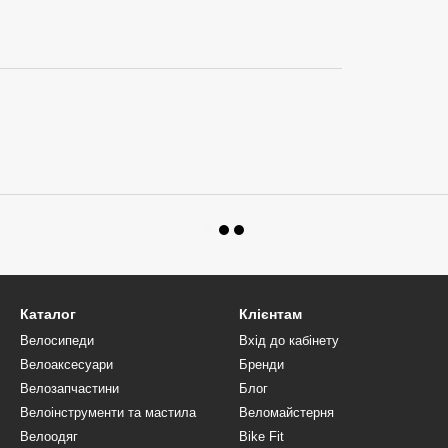
Каталог
Клієнтам
Велосипеди
Вхід до кабінету
Велоаксесуари
Бренди
Велозапчастини
Блог
Велоінструменти та мастила
Веломайстерня
Велоодяг
Bike Fit