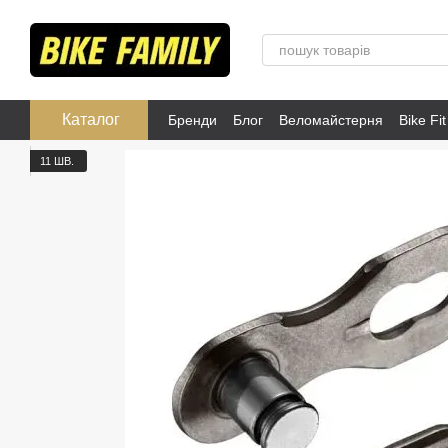
Перейти до основного контенту
Каталог
Бренди
Блог
Веломайстерня
Bike Fit
Розпродаж
Публічна оферта
11 ШВ.