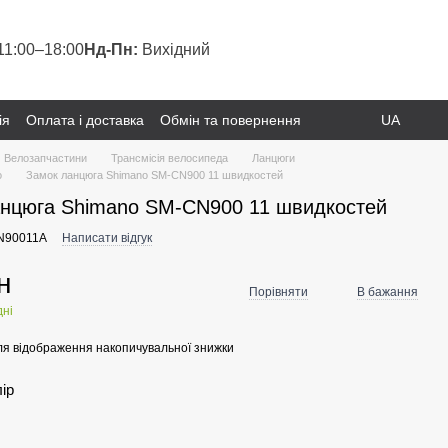
11:00–18:00
Нд-Пн:
Вихідний
ія
Оплата і доставка
Обмін та повернення
UA
Велозапчастини
Трансмісія велосипеда
Ланцюги
o
Замок ланцюга Shimano SM-CN900 11 швидкостей
анцюга Shimano SM-CN900 11 швидкостей
CN90011A
Написати відгук
н
Порівняти
В бажання
дні
я відображення накопичувальної знижки
лір