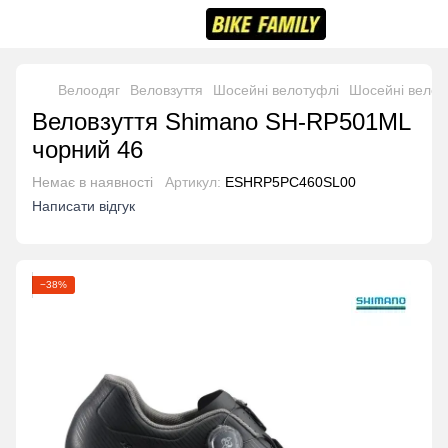
Велоодяг
Веловзуття
Шосейні велотуфлі
Шосейні велот
Веловзуття Shimano SH-RP501ML
чорний 46
Немає в наявності
Артикул:
ESHRP5PC460SL00
Написати відгук
−38%