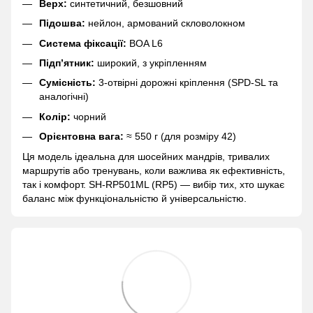
Верх:
синтетичний, безшовний
Підошва:
нейлон, армований скловолокном
Система фіксації:
BOA L6
Підп’ятник:
широкий, з укріпленням
Сумісність:
3-отвірні дорожні кріплення (SPD-SL та
аналогічні)
Колір:
чорний
Орієнтовна вага:
≈ 550 г (для розміру 42)
Ця модель ідеальна для шосейних мандрів, тривалих
маршрутів або тренувань, коли важлива як ефективність,
так і комфорт. SH-RP501ML (RP5) — вибір тих, хто шукає
баланс між функціональністю й універсальністю.