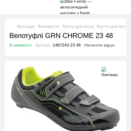
Велоодяг
Веловзуття
Взуття для міста
Взуття для міста
Велотуфлі GRN CHROME 23 48
В наявності
Артикул:
1487243 23 48
Написати відгук