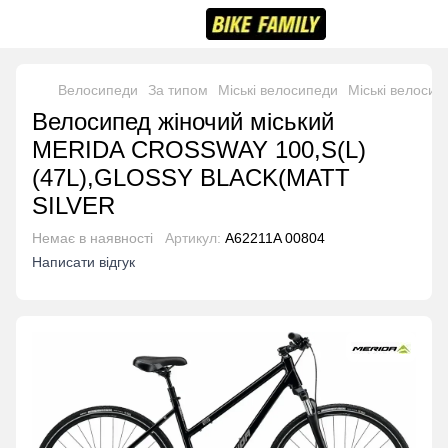
Велосипеди
За типом
Міські велосипеди
Міські велосип
Велосипед жіночий міський
MERIDA CROSSWAY 100,S(L)
(47L),GLOSSY BLACK(MATT
SILVER
Немає в наявності
Артикул:
A62211A 00804
Написати відгук