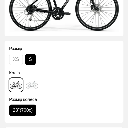
Розмір
XS
S
Колір
Розмір колеса
28"(700с)