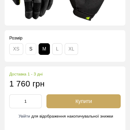
Розмір
XS
S
M
L
XL
Доставка 1 - 3 дні
1 760 грн
Купити
Увійти
для відображення накопичувальної знижки
%