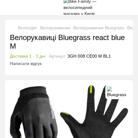
Велоодяг
Велорукавички
Велорукавички Bluegrass
Велор
Велорукавиці Bluegrass react blue
M
Доставка 1 - 3 дні
Артикул:
3GH 008 CE00 M BL1
Написати відгук