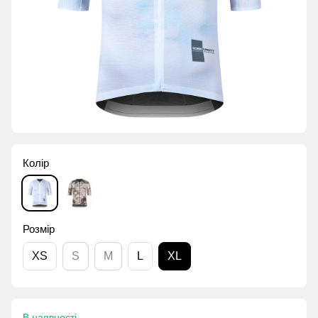
Колір
Розмір
XS
S
M
L
XL
В наявності