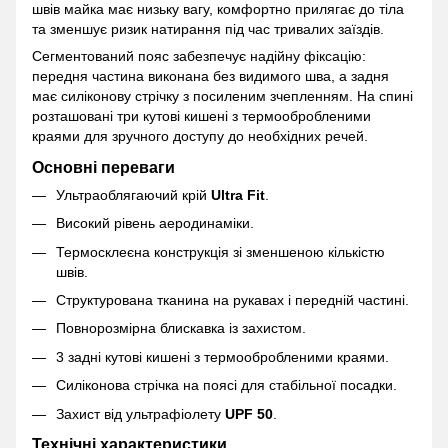
швів майка має низьку вагу, комфортно прилягає до тіла
та зменшує ризик натирання під час тривалих заїздів.
Сегментований пояс забезпечує надійну фіксацію:
передня частина виконана без видимого шва, а задня
має силіконову стрічку з посиленим зчепленням. На спині
розташовані три кутові кишені з термообробленими
краями для зручного доступу до необхідних речей.
Основні переваги
Ультраоблягаючий крій
Ultra Fit
.
Високий рівень аеродинаміки.
Термосклеєна конструкція зі зменшеною кількістю
швів.
Структурована тканина на рукавах і передній частині.
Повнорозмірна блискавка із захистом.
3 задні кутові кишені з термообробленими краями.
Силіконова стрічка на поясі для стабільної посадки.
Захист від ультрафіолету
UPF 50
.
Технічні характеристики