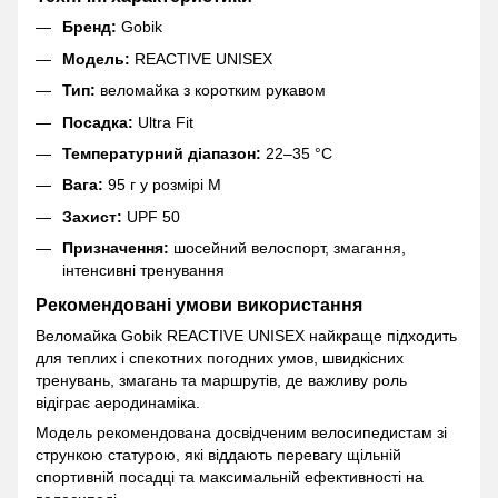
Бренд:
Gobik
Модель:
REACTIVE UNISEX
Тип:
веломайка з коротким рукавом
Посадка:
Ultra Fit
Температурний діапазон:
22–35 °C
Вага:
95 г у розмірі M
Захист:
UPF 50
Призначення:
шосейний велоспорт, змагання,
інтенсивні тренування
Рекомендовані умови використання
Веломайка Gobik REACTIVE UNISEX найкраще підходить
для теплих і спекотних погодних умов, швидкісних
тренувань, змагань та маршрутів, де важливу роль
відіграє аеродинаміка.
Модель рекомендована досвідченим велосипедистам зі
стрункою статурою, які віддають перевагу щільній
спортивній посадці та максимальній ефективності на