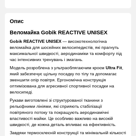
Опис
Веломайка Gobik REACTIVE UNISEX
Gobik REACTIVE UNISEX
— високотехнологічна
веломайка для шосейних велосипедистів, які прагнуть
максимальної швидкості, аеродинаміки та комфорту під
час інтенсивних тренувань і змагань.
Модель розроблена з ультраоблягаючим кроєм
Ultra Fit
,
який забезпечує щільну посадку по тілу та допомагає
зменшити опір повітря. Ергономічна конструкція
оптимізована для агресивної спортивної посадки на
велосипеді.
Рукави виготовлені зі структурованої тканини з
рельєфними лініями, які сприяють стабілізації
повітряного потоку та покращують аеродинамічні
властивості майки. Це особливо важливо на високій
швидкості, де кожна деталь впливає на ефективність.
Завдяки термосклеєній конструкції та мінімальній кількості