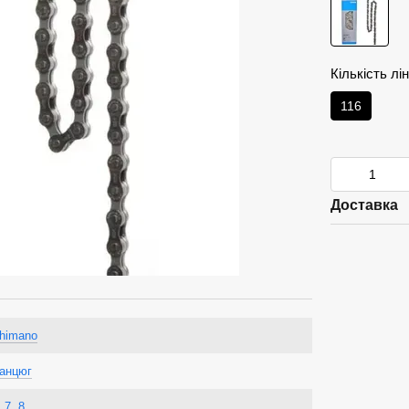
Кількість лін
116
Доставка
himano
анцюг
,
7
,
8