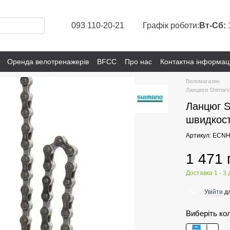
093 110-20-21
Графік роботи:
Вт-Сб:
Оренда велотренажерів
BFCC
Про нас
Контактна інформац
Веломагазин
Ланцюги Shiman
Ланцюг S
швидкос
Артикул: ECN
1 471 
Доставка 1 - 3 
Увійти
дл
%
Виберіть ко