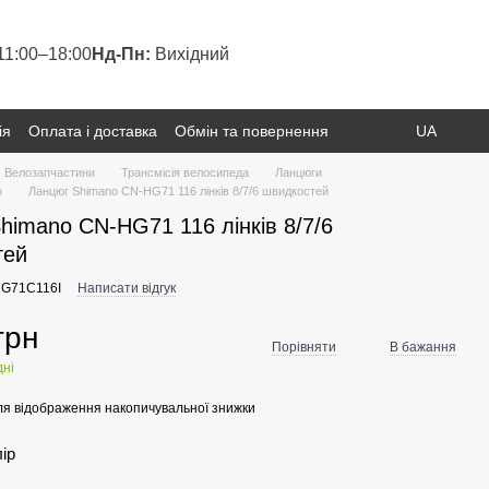
11:00–18:00
Нд-Пн:
Вихідний
ія
Оплата і доставка
Обмін та повернення
UA
Велозапчастини
Трансмісія велосипеда
Ланцюги
o
Ланцюг Shimano CN-HG71 116 лінків 8/7/6 швидкостей
himano CN-HG71 116 лінків 8/7/6
тей
HG71C116I
Написати відгук
грн
Порівняти
В бажання
дні
я відображення накопичувальної знижки
лір