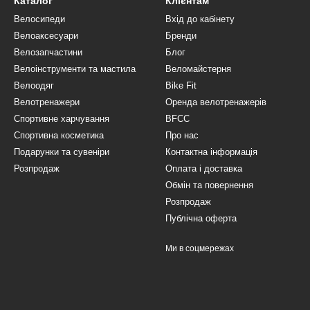
Каталог
Клієнтам
Велосипеди
Вхід до кабінету
Велоаксесуари
Бренди
Велозапчастини
Блог
Велоінструменти та мастила
Веломайстерня
Велоодяг
Bike Fit
Велотренажери
Оренда велотренажерів
Спортивне харчування
BFCC
Спортивна косметика
Про нас
Подарунки та сувеніри
Контактна інформація
Розпродаж
Оплата і доставка
Обмін та повернення
Розпродаж
Публічна оферта
Ми в соцмережах