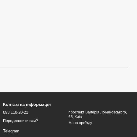
Контактна інформація
093 110-20-21
проспект Валерія Лобановського,
68, Київ
Передзвонити вам?
Мапа проїзду
Telegram