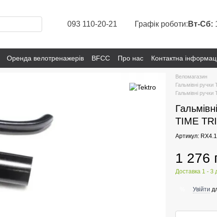
093 110-20-21
Графік роботи:
Вт-Сб:
Оренда велотренажерів
BFCC
Про нас
Контактна інформац
Веломагазин
Гальмівні ручки 
Гальмівні ручки 
Гальмівн
TIME TRI
Артикул: RX4.
1 276 
Доставка 1 - 3 
Увійти
дл
%