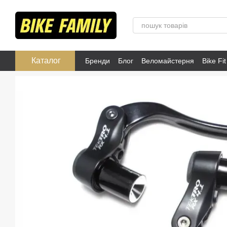
Перейти до основного контенту
Каталог
Бренди
Блог
Веломайстерня
Bike Fit
Розпродаж
Публічна оферта