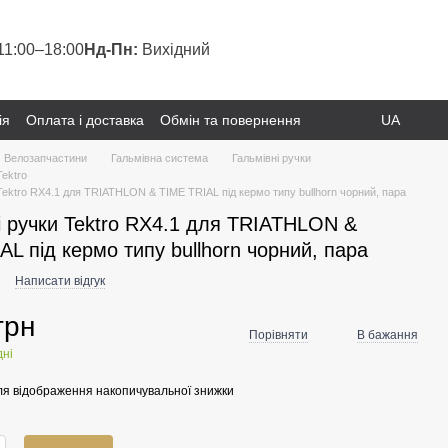
11:00–18:00
Нд-Пн:
Вихідний
ія
Оплата і доставка
Обмін та повернення
UA
Велозапчастини
Гальмівна система
Гальмівні ручки
Tektro
Tektro RX4.1 для TRIATHLON & TIME TRIAL під кермо типу bullhorn чорний, пара
і ручки Tektro RX4.1 для TRIATHLON &
AL під кермо типу bullhorn чорний, пара
1
Написати відгук
грн
Порівняти
В бажання
дні
я відображення накопичувальної знижки