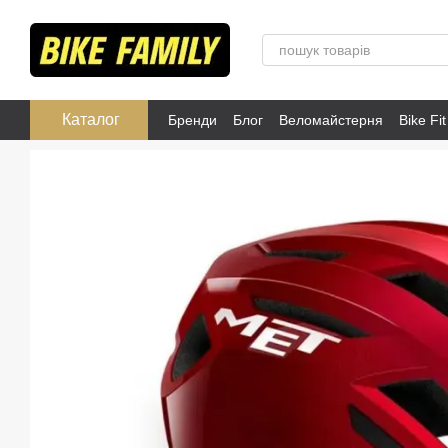
Перейти до основного контенту
Каталог
Бренди
Блог
Веломайстерня
Bike Fit
Розпродаж
Публічна оферта