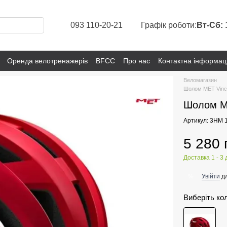
093 110-20-21
Графік роботи:
Вт-Сб:
Оренда велотренажерів
BFCC
Про нас
Контактна інформац
Веломагазин
Шолом MET Vinci 
Шолом ME
Артикул: 3HM 
5 280 
Доставка 1 - 3 
Увійти
дл
%
Виберіть ко