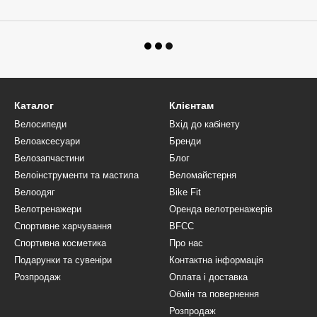
Каталог
Клієнтам
Велосипеди
Вхід до кабінету
Велоаксесуари
Бренди
Велозапчастини
Блог
Велоінструменти та мастила
Веломайстерня
Велоодяг
Bike Fit
Велотренажери
Оренда велотренажерів
Спортивне харчування
BFCC
Спортивна косметика
Про нас
Подарунки та сувеніри
Контактна інформація
Розпродаж
Оплата і доставка
Обмін та повернення
Розпродаж