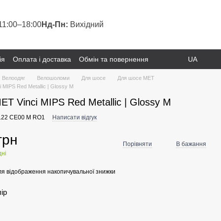
11:00–18:00
Нд-Пн:
Вихідний
ія
Оплата і доставка
Обмін та повернення
UA
Велоодяг
Велошоломи
Для шосе
Для шосе MET
MIPS Red Metallic | Glossy M
T Vinci MIPS Red Metallic | Glossy M
122 CE00 M RO1
Написати відгук
грн
Порівняти
В бажання
дні
я відображення накопичувальної знижки
лір