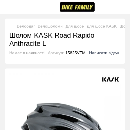
Велоодяг
Велошоломи
Для шосе
Для шосе KASK
Шоло
Шолом KASK Road Rapido
Anthracite L
Немає в наявності
Артикул:
15825VFM
Написати відгук