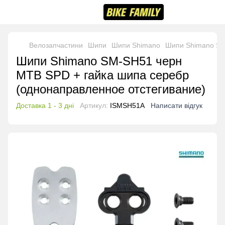
Велозапчастини
Шипи
Шипи Shimano
Шипи Shimano SM
Шипи Shimano SM-SH51 черн
МТВ SPD + гайка шипа серебр
(однонаправленное отстегивание)
Доставка 1 - 3 дні
Артикул:
ISMSH51A
Написати відгук