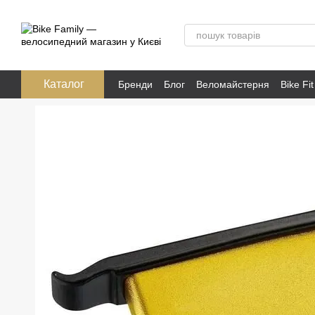
Перейти до основного контенту
Каталог
Бренди
Блог
Веломайстерня
Bike Fit
Розпродаж
Публічна оферта