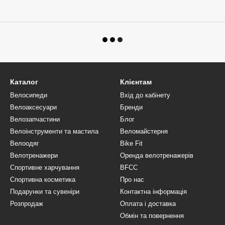
Каталог
Клієнтам
Велосипеди
Вхід до кабінету
Велоаксесуари
Бренди
Велозапчастини
Блог
Велоінструменти та мастила
Веломайстерня
Велоодяг
Bike Fit
Велотренажери
Оренда велотренажерів
Спортивне харчування
BFCC
Спортивна косметика
Про нас
Подарунки та сувеніри
Контактна інформація
Розпродаж
Оплата і доставка
Обмін та повернення