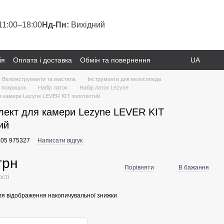
11:00–18:00
Нд-Пн:
Вихідний
ія
Оплата і доставка
Обмін та повернення
UA
Велоінструменти та мастила
Інструменти для велосипеда
а покришок
Набір латок
Набір латок Lezyne
я камери Lezyne LEVER KIT золотистий
ект для камери Lezyne LEVER KIT
ий
805 975327
Написати відгук
грн
Порівняти
В бажання
ості
я відображення накопичувальної знижки