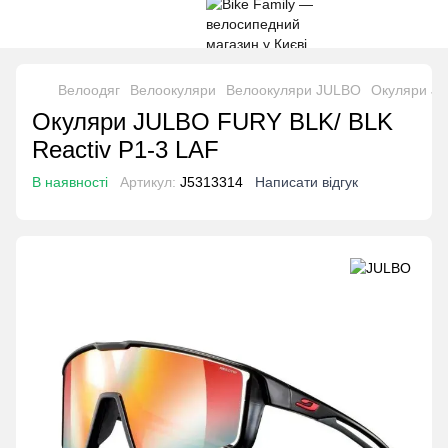
Велоодяг
Велоокуляри
Велоокуляри JULBO
Окуляри JU
Окуляри JULBO FURY BLK/ BLK
Reactiv P1-3 LAF
В наявності
Артикул:
J5313314
Написати відгук