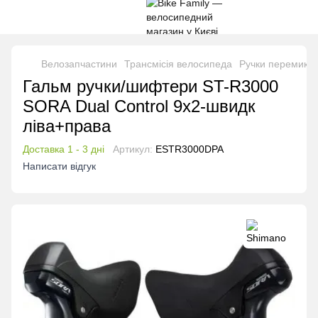
Велозапчастини
Трансмісія велосипеда
Ручки перемика
Гальм ручки/шифтери ST-R3000
SORA Dual Control 9x2-швидк
ліва+права
Доставка 1 - 3 дні
Артикул:
ESTR3000DPA
Написати відгук