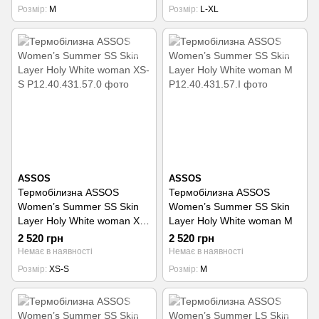
Розмір
M
Розмір
L-XL
ASSOS
ASSOS
Термобілизна ASSOS
Термобілизна ASSOS
Women’s Summer SS Skin
Women’s Summer SS Skin
Layer Holy White woman XS-
Layer Holy White woman M
S
2 520 грн
2 520 грн
Немає в наявності
Немає в наявності
Розмір
XS-S
Розмір
M