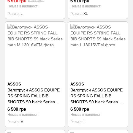
6 916 грн
6 916 грн
8 360 грн
Немає в наявності
Немає в наявності
Розмір
L
Розмір
XL
ASSOS
ASSOS
Велотруси ASSOS EQUIPE
Велотруси ASSOS EQUIPE
RS SPRING FALL BIB
RS SPRING FALL BIB
SHORTS S9 black Series
SHORTS S9 black Series
man M
man L
6 500 грн
6 500 грн
Немає в наявності
Немає в наявності
Розмір
M
Розмір
L