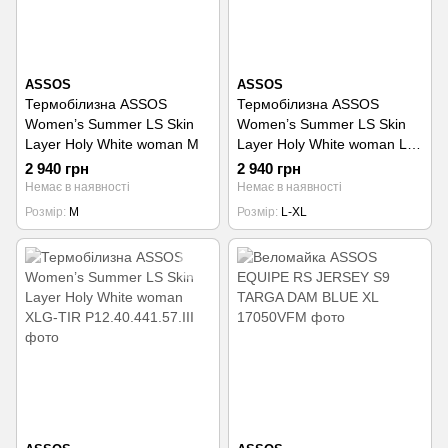
ASSOS
ASSOS
Термобілизна ASSOS
Термобілизна ASSOS
Women’s Summer LS Skin
Women’s Summer LS Skin
Layer Holy White woman M
Layer Holy White woman L-
XL
2 940 грн
2 940 грн
Немає в наявності
Немає в наявності
Розмір
M
Розмір
L-XL