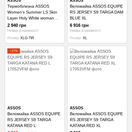
ASSOS
ASSOS
Термобілизна ASSOS
Веломайка ASSOS EQUIPE
Women’s Summer LS Skin
RS JERSEY S9 TARGA DAM
Layer Holy White woman
BLUE XL
XLG-TIR
2 940 грн
6 916 грн
Немає в наявності
Немає в наявності
Розмір
XLG-TIR
Розмір
XL
−17%
ASSOS
ASSOS
Веломайка ASSOS EQUIPE
Веломайка ASSOS EQUIPE
RS JERSEY S9 TARGA
RS JERSEY S9 TARGA
KATANA RED L
KATANA RED XL