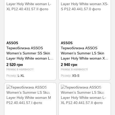
ASSOS
ASSOS
Термобілизна ASSOS
Термобілизна ASSOS
Women’s Summer SS Skin
Women’s Summer LS Skin
Layer Holy White woman L-
Layer Holy White woman XS-
XL
S
2 520 грн
2 940 грн
Немає в наявності
Немає в наявності
Розмір
L-XL
Розмір
XS-S