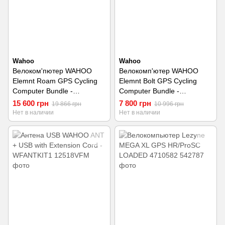
Wahoo
Wahoo
Велоком'пютер WAHOO
Велокомп'ютер WAHOO
Elemnt Roam GPS Cycling
Elemnt Bolt GPS Cycling
Computer Bundle -
Computer Bundle -
WFCC4B2
WFCC3B2
15 600 грн
7 800 грн
19 866 грн
10 996 грн
Нет в наличии
Нет в наличии