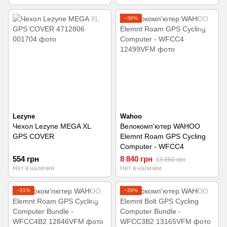
−36%
Lezyne
Wahoo
Чехол Lezyne MEGA XL
Велокомп'ютер WAHOO
GPS COVER
Elemnt Roam GPS Cycling
Computer - WFCC4
554 грн
8 840 грн
13 860 грн
Нет в наличии
Нет в наличии
−21%
−29%