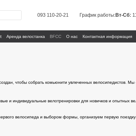
093 110-20-21
График работы:
Вт-Сб:
1
t
Аренда велостанка
BFCC
О нас
Контактная информация
создан, чтобы собрать комьюнити увлеченных велосипедистов. Мы о
вые и индивидуальные велотренировки для новичков и опытных вело
ервого велосипеда и выбором формы, организуем первую поездку