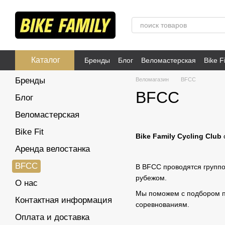
Перейти к основному контенту
Каталог
Бренды
Блог
Веломастерская
Bike Fi
Публичная оферта
Бренды
Веломагазин
BFCC
BFCC
Блог
Веломастерская
Bike Fit
Bike Family Cycling Club
Аренда велостанка
BFCC
В BFCC проводятся группо
рубежом.
О нас
Мы поможем с подбором п
Контактная информация
соревнованиям.
Оплата и доставка