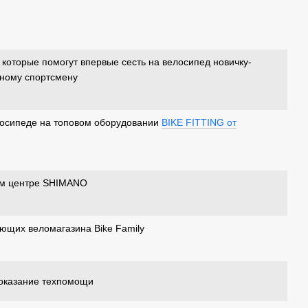
которые помогут впервые сесть на велосипед новичку-
тному спортсмену
елосипеде на топовом оборудовании
BIKE FITTING от
ом центре SHIMANO
ующих веломагазина Bike Family
 оказание техпомощи