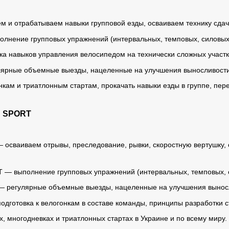
ем и отрабатываем навыки групповой езды, осваиваем технику сда
олнение групповых упражнений (интервальных, темповых, силовых)
а навыков управления велосипедом на технически сложных участк
ярные объемные выезды, нацеленные на улучшения выносливост
онкам и триатлонным стартам, прокачать навыки езды в группе, пер
и SPORT
 осваиваем отрывы, преследование, рывки, скоростную вертушку, 
 — выполнение групповых упражнений (интервальных, темповых, с
 регулярные объемные выезды, нацеленные на улучшения вынос
одготовка к велогонкам в составе команды, принципы разработки с
х, многодневках и триатлонных стартах в Украине и по всему миру.