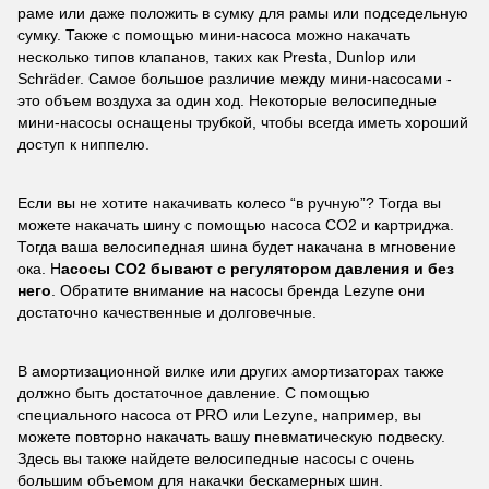
раме или даже положить в сумку для рамы или подседельную
сумку. Также с помощью мини-насоса можно накачать
несколько типов клапанов, таких как Presta, Dunlop или
Schräder. Самое большое различие между мини-насосами -
это объем воздуха за один ход. Некоторые велосипедные
мини-насосы оснащены трубкой, чтобы всегда иметь хороший
доступ к ниппелю.
Если вы не хотите накачивать колесо “в ручную”? Тогда вы
можете накачать шину с помощью насоса CO2 и картриджа.
Тогда ваша велосипедная шина будет накачана в мгновение
ока. Н
асосы CO2 бывают с регулятором давления и без
него
. Обратите внимание на насосы бренда Lezyne они
достаточно качественные и долговечные.
В амортизационной вилке или других амортизаторах также
должно быть достаточное давление. С помощью
специального насоса от PRO или Lezyne, например, вы
можете повторно накачать вашу пневматическую подвеску.
Здесь вы также найдете велосипедные насосы с очень
большим объемом для накачки бескамерных шин.