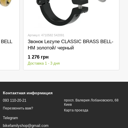
Артикул: 4710582 542091
 BELL
Звонок Lezyne CLASSIC BRASS BELL-
HM золотой/ черный
1 276 грн
Доставка 1 - 3 дня
Контактная информация
093 110-20-21
просп. Валерия Лобановского, 68
Киев
Перезвонить вам?
Карта проезда
Telegram
bikefamilyshop@gmail.com