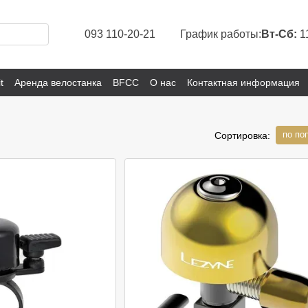
093 110-20-21
График работы:
Вт-Сб:
1
t
Аренда велостанка
BFCC
О нас
Контактная информация
по по
Сортировка: