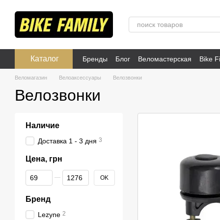
Перейти к основному контенту
Каталог
Бренды
Блог
Веломастерская
Bike Fi
Публичная оферта
Веломагазин
Велоаксессуары
Велозвонки
Велозвонки
Наличие
3
Доставка 1 - 3 дня
Цена, грн
От Цена, грн
До Цена, грн
OK
Бренд
2
Lezyne