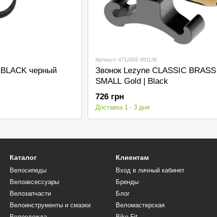
Артикул: 4712805 991136
NIBLACK черный
Звонок Lezyne CLASSIC BRASS
SMALL Gold | Black
726 грн
Доставка 1 - 3 дня
Каталог
Клиентам
Велосипеды
Вход в личный кабинет
Велоаксессуары
Бренды
Велозапчасти
Блог
Велоинструменты и смазки
Веломастерская
Велоодежда
Bike Fit