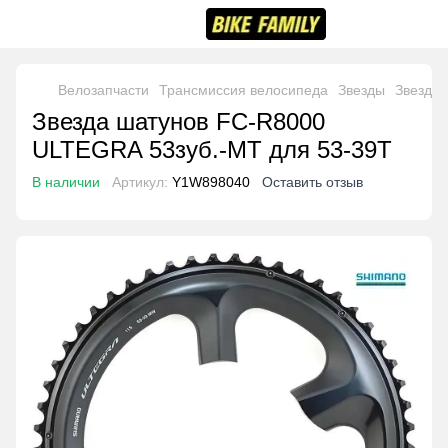
Велозапчасти
Трансмиссия велосипеда
Звезды
Звезды
Звезда шатунов FC-R8000
ULTEGRA 53зуб.-MT для 53-39T
В наличии
Артикул:
Y1W898040
Оставить отзыв