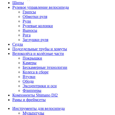
Шипы
Рулевое управление велосипеда
Грипсы
Обмотки руля
Рули
Рулевые колонки
Выносы
Рога
Заглушки руля
Седла
Подседельные трубы и хомуты
Велоколёса и колёсные части
Покрышки
Камеры
Бескамерные технологии
Колеса в сборе
Втулки
Обода
Эксцентрики и оси
Флипперы
Компоненты Shimano DI2
Рамы и фреймсеты
Инструменты для велосипеда
Мультитулы