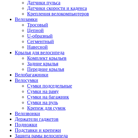
Датчики пульса
Датчики скорости и каденса
Крепления велокомпьютеров
Велозамки
Тросовый
Цепной
U-образный
Cегментный
Навесной
Крылья для велосипеда
Комплект крыльев
Задние крылья
Передние крылья
Велобагажники
Велосумки
Сумки подседельные
Сумки на раму
Сумки на багажник
Сумки на руль
Крепеж для сумок
Велозвонки
Держатели гаджетов
Подножки
Подставки и крепежи
Защита рамы велосипеда