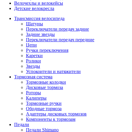
Велочехлы и велокейсы
Детские велокресла
Трансмиссия велосипеда
Шатуны
Переключатели передач задние
Задние звезды
Переключатели передач передние
Цепи
Ручки переключения
Каретки
Ролики
Звезды
Успокоители и натяжители
Тормозная система
Тормозные колодки
Дисковые тормоза
Роторы
Калиперы
Тормозные ручки
Ободные тормоза
Адаптеры дисковых тормозов
Компоненты к тормозам
Педали
Педали Shimano