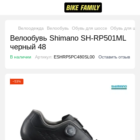
Велоодежда
Велообувь
Обувь для шоссе
Обувь для шо
Велообувь Shimano SH-RP501ML
черный 48
В наличии
Артикул:
ESHRP5PC480SL00
Оставить отзыв
−53%