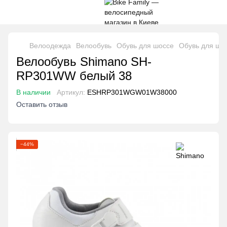
Велоодежда
Велообувь
Обувь для шоссе
Обувь для шо
Велообувь Shimano SH-
RP301WW белый 38
В наличии
Артикул:
ESHRP301WGW01W38000
Оставить отзыв
−44%