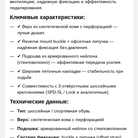
вентиляцию, надежную фиксацию и эффективность
педалирования.
Ключевые характеристики:
✔ Верх из синтетической кожи с перфорацией —
лучше дышит.
✔ Reverse mount buckle + офсетная липучка —
надёжная фиксация без давления.
✔ Подошва из армированного нейлона
(стекловолокно) — эффективная передача усилия.
✔ Широкие пяточные накладки — стабильность при
ходьбе.
✔ Совместимость с 3-отвёрстными шоссейными
креплениями (SPD-SL / Look и аналогичные).
Технические данные:
Тип:
шоссейная / спортивная обувь
Верх:
синтетическая кожа с перфорацией
Подошва:
армированный нейлон со стекловолокном
Система фиксации:
buckle + липучка (offset strap)