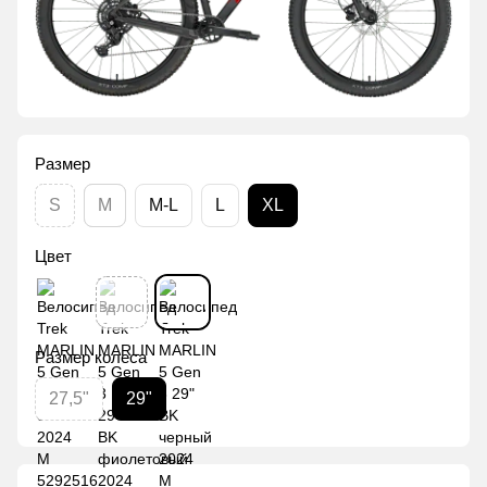
Размер
S
M
M-L
L
XL
Цвет
Размер колеса
27,5"
29"