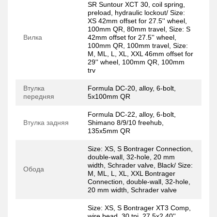
SR Suntour XCT 30, coil spring,
preload, hydraulic lockout/ Size:
XS 42mm offset for 27.5'' wheel,
100mm QR, 80mm travel, Size: S
Вилка
42mm offset for 27.5'' wheel,
100mm QR, 100mm travel, Size:
M, ML, L, XL, XXL 46mm offset for
29'' wheel, 100mm QR, 100mm
trv
Втулка
Formula DC-20, alloy, 6-bolt,
передняя
5x100mm QR
Formula DC-22, alloy, 6-bolt,
Втулка задняя
Shimano 8/9/10 freehub,
135x5mm QR
Size: XS, S Bontrager Connection,
double-wall, 32-hole, 20 mm
width, Schrader valve, Black/ Size:
Обода
M, ML, L, XL, XXL Bontrager
Connection, double-wall, 32-hole,
20 mm width, Schrader valve
Size: XS, S Bontrager XT3 Comp,
wire bead, 30 tpi, 27.5x2.40'',