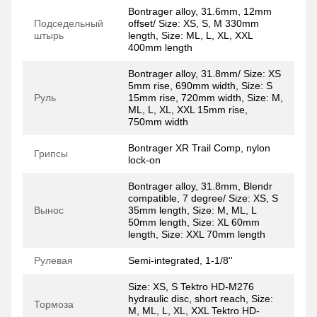
Bontrager alloy, 31.6mm, 12mm
Подседельный
offset/ Size: XS, S, M 330mm
штырь
length, Size: ML, L, XL, XXL
400mm length
Bontrager alloy, 31.8mm/ Size: XS
5mm rise, 690mm width, Size: S
Руль
15mm rise, 720mm width, Size: M,
ML, L, XL, XXL 15mm rise,
750mm width
Bontrager XR Trail Comp, nylon
Грипсы
lock-on
Bontrager alloy, 31.8mm, Blendr
compatible, 7 degree/ Size: XS, S
Вынос
35mm length, Size: M, ML, L
50mm length, Size: XL 60mm
length, Size: XXL 70mm length
Рулевая
Semi-integrated, 1-1/8''
Size: XS, S Tektro HD-M276
hydraulic disc, short reach, Size:
Тормоза
M, ML, L, XL, XXL Tektro HD-