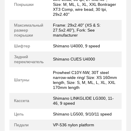
Покрышки
Size: M, ML, L, XL, XXL Bontrager
XT3 Comp, wire bead, 30 tpi,
29x2.40''
Максимальный
Frame: 29x2.40" (XS & S:
размер
27.5x2.40"), Fork: See
покрышки
manufacturer
Шифтер
Shimano U4000, 9 speed
Задний
Shimano CUES U4000
переключатель
Prowheel C10Y-NW, 30T steel
narrow-wide ring/ Size: XS 160mm
Шатуны
length, Size: S, M, ML, L, XL, XXL
170mm length
Shimano LINKGLIDE LG300, 11-
Кассета
46, 9 speed
Цепь
Shimano LG500, 9/10/11 speed
Педали
VP-536 nylon platform