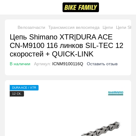
Велозапчасти
Трансмиссия велосипеда
Цепи
Цепи Shi
Цепь Shimano XTR|DURA ACE
CN-M9100 116 линков SIL-TEC 12
скоростей + QUICK-LINK
В наличии
Артикул:
ICNM9100116Q
Оставить отзыв
DURA ACE / XTR
12 СК.