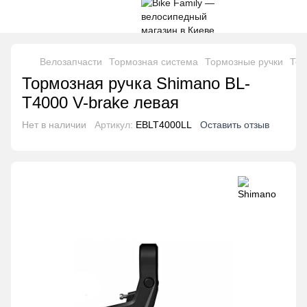
Велозапчасти
Тормозная система
Тормозные ручки
Тор
Тормозная ручка Shimano BL-
T4000 V-brake левая
Нет в наличии
Артикул:
EBLT4000LL
Оставить отзыв