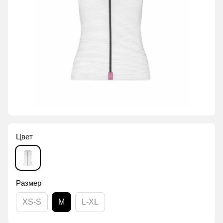
Цвет
Размер
XS-S
M
L-XL