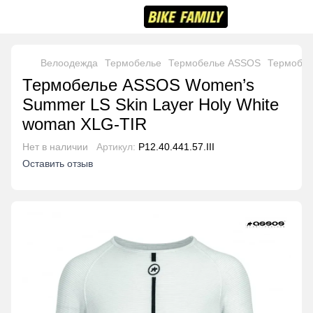
Велоодежда
Термобелье
Термобелье ASSOS
Термобел
Термобелье ASSOS Women’s
Summer LS Skin Layer Holy White
woman XLG-TIR
Нет в наличии
Артикул:
P12.40.441.57.III
Оставить отзыв