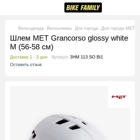
Велоодежда
Велошлемы
Для города
Для города MET
Шлем MET Grancorso glossy white
M (56-58 см)
Доставка 1 - 3 дня
Артикул:
3HM 113 SO BI1
Оставить отзыв