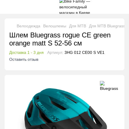
Велоодежда
Велошлемы
Для MTB
Для MTB Bluegrass
Шлем Bluegrass rogue CE green
orange matt S 52-56 см
Доставка 1 - 3 дня
Артикул:
3HG 012 CE00 S VE1
Оставить отзыв