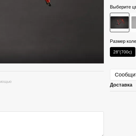
Выберите ц
Размер кол
28"(700с)
Сообщит
омощью
Доставка