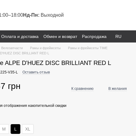
1:00–18:00
Нд-Пн:
Выходной
Оплата и доставка
Обмен и возврат
Распродажа
RU
Велозапчасти
Рамы и фреймсеты
Рамы и фреймсеты TIME
 D'HUEZ DISC BRILLIANT RED L
me ALPE D'HUEZ DISC BRILLIANT RED L
2225-V35-L
Оставить отзыв
7 грн
К сравнению
В желания
я отображения накопительной скидки
M
L
XL