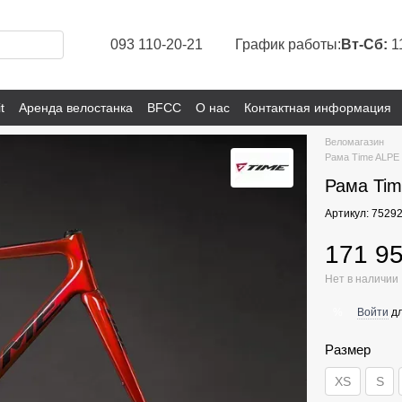
093 110-20-21
График работы:
Вт-Сб:
1
t
Аренда велостанка
BFCC
О нас
Контактная информация
Веломагазин
Рама Time ALPE
Рама Ti
Артикул: 7529
171 95
Нет в наличии
Войти
дл
%
Размер
XS
S