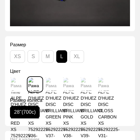
Размер
XS
S
M
L
XL
Цвет
Размер колеса
28"(700с)
Нет в наличии