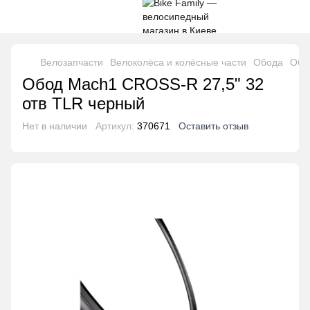
Велозапчасти
Велоколёса и колёсные части
Обода
Обо
Обод Mach1 CROSS-R 27,5" 32
отв TLR черный
Нет в наличии
Артикул:
370671
Оставить отзыв