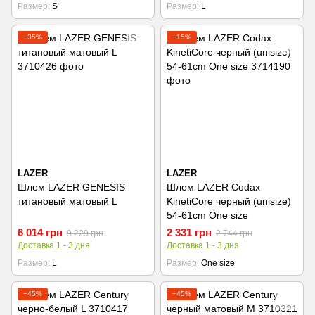
Размер
S
Размер
L
−35%
−15%
LAZER
LAZER
Шлем LAZER GENESIS
Шлем LAZER Codax
титановый матовый L
KinetiCore черный (unisize)
54-61cm One size
6 014 грн
2 331 грн
9 229 грн
2 744 грн
Доставка 1 - 3 дня
Доставка 1 - 3 дня
Размер
L
Размер
One size
−45%
−45%