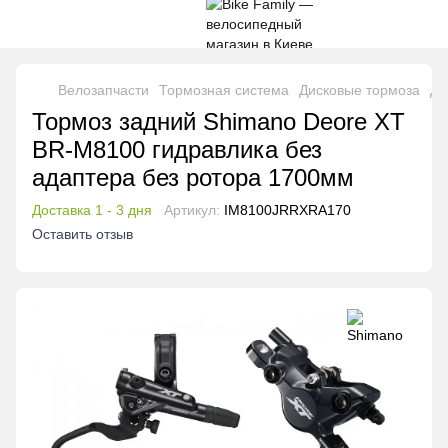
Велозапчасти
Тормозная система
Дисковые тормоза
Ди
Тормоз задний Shimano Deore XT
BR-M8100 гидравлика без
адаптера без ротора 1700мм
Доставка 1 - 3 дня
Артикул:
IM8100JRRXRA170
Оставить отзыв