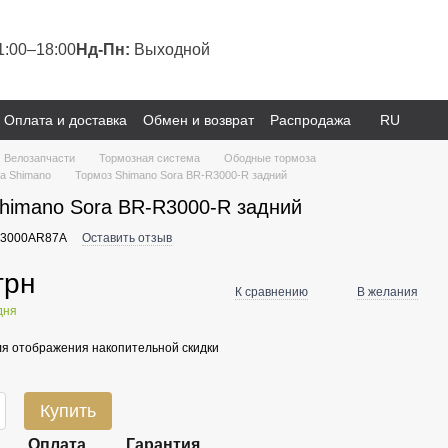
1:00–18:00
Нд-Пн:
Выходной
Оплата и доставка
Обмен и возврат
Распродажа
RU
Велозапчасти
Тормозная система
Ободные тормоза
а Shimano
Тормоз Shimano Sora BR-R3000-R задний
himano Sora BR-R3000-R задний
R3000AR87A
Оставить отзыв
грн
К сравнению
В желания
 дня
я отображения накопительной скидки
Купить
Оплата
Гарантия