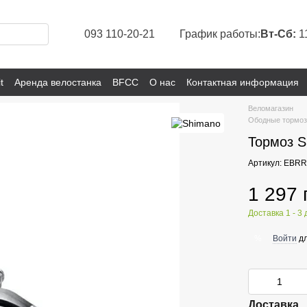
093 110-20-21
График работы:
Вт-Сб:
1
t
Аренда велостанка
BFCC
О нас
Контактная информация
Веломагазин
Ободные тормоз
Тормоз S
Артикул: EBR
1 297 
Доставка 1 - 3
Войти
дл
%
Доставка