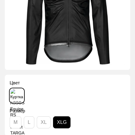
Цвет
Размер
M
L
XL
XLG