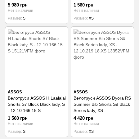
5 980 грн
1 560 грн
Нет в наличии
Нет в наличии
Размер
S
Размер
XS
ASSOS
ASSOS
Велотруси ASSOS H.Laalalai
Велотруси ASSOS Dyora RS
Shorts S7 Block Black lady, S
Summer Bib Shorts S9 Black
- 12.10.166.15 S
Series lady, XS -
12.10.219.18.XS
1 560 грн
4 420 грн
Нет в наличии
Нет в наличии
Размер
S
Размер
XS