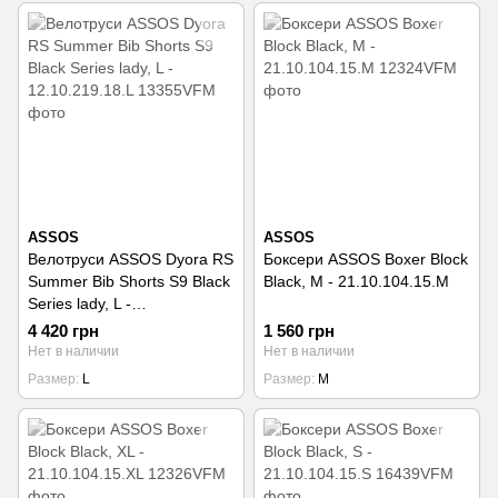
ASSOS
ASSOS
Велотруси ASSOS Dyora RS
Боксери ASSOS Boxer Block
Summer Bib Shorts S9 Black
Black, M - 21.10.104.15.M
Series lady, L -
12.10.219.18.L
4 420 грн
1 560 грн
Нет в наличии
Нет в наличии
Размер
L
Размер
M