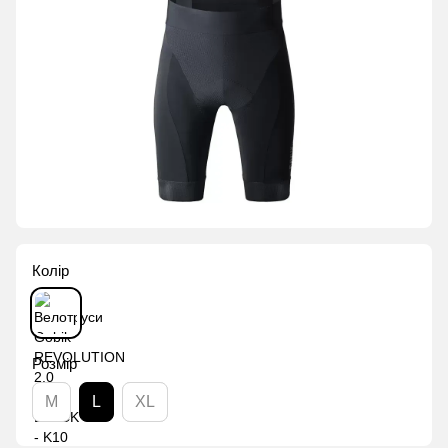
Колір
Розмір
M
L
XL