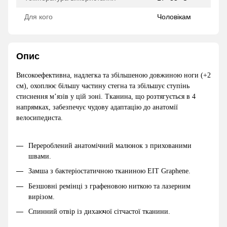
Для кого
Чоловікам
Опис
Високоефективна, надлегка та збільшеною довжиною ноги (+2
см), охоплює більшу частину стегна та збільшує ступінь
стиснення м’язів у цій зоні. Тканина, що розтягується в 4
напрямках, забезпечує чудову адаптацію до анатомії
велосипедиста.
Перероблений анатомічний малюнок з прихованими
швами.
Замша з бактеріостатичною тканиною EIT Graphene.
Безшовні ремінці з графеновою ниткою та лазерним
вирізом.
Спинний отвір із дихаючої сітчастої тканини.