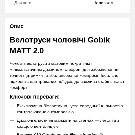
Для кого
Чоловікам
Опис
Велотруси чоловічі Gobik
MATT 2.0
Чоловічі велотруси з матовим покриттям і
мінімалістичним дизайном, створені для забезпечення
точної підтримки та збалансованої компресії. Ідеально
підходять для тривалих поїздок, де важлива стабільність і
комфорт.
Ключові переваги:
Ексклюзивна біеластична Lycra середньої щільності з
контрольованою компресією
Дихаючі еластичні манжети на стегнах — легші та з
кращою вентиляцією
Вставка K10 Graphene від Elastic Interface® —